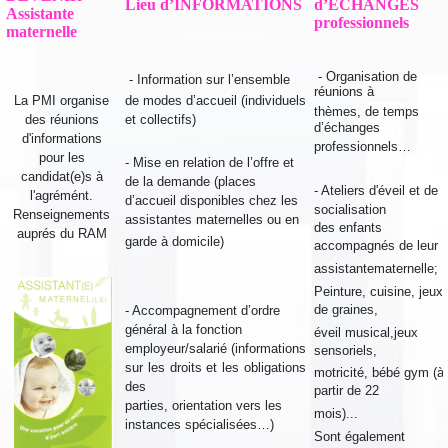
Lieu d’INFORMATIONS
d’ECHANGES
Assistante
professionnels
maternelle
-
Organisation de
- Information sur l’ensemble
réunions à
La PMI organise
de
modes
d’accueil
(individuels
thèmes,
de temps
des réunions
et
collectifs)
d’échanges
d'informations
professionnels…
pour les
- Mise en relation de l’offre et
candidat(e)s à
de la d
emande
(places
- Ateliers d'éveil et de
l'agrémént.
d’accueil
disponibles
chez les
socialisation
Renseignements
assistantes
maternelles ou en
des
enfants
auprés du RAM
garde à domicile)
accompagnés de leur
assistante
maternelle;
Peinture, cuisine, jeux
de graines,
- Accompagnement d’ordre
général à
la
fonction
éveil
musical,jeux
employeur/salarié
(informations
sensoriels,
sur les droits et
les obligations
motricité,
bébé gym (à
des
partir de 22
parties,
orientation vers
les
mois)...
instances spécialisées…)
Sont également